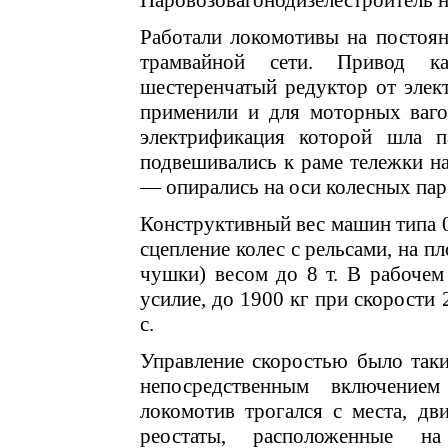
Паровозовагонодизелестроитель н 
Работали локомотивы на постоя
трамвайной сети. Привод к
шестеренчатый редуктор от элек
применили и для моторных ваго
электрификация которой шла п
подвешивались к раме тележки н
— опирались на оси колесных пар
Конструктивный вес машин типа 0
сцепление колес с рельсами, на п
чушки) весом до 8 т. В рабочем
усилие, до 1900 кг при скорости 
с.
Управление скоростью было таки
непосредственным включение
локомотив трогался с места, дв
реостаты, расположенные 